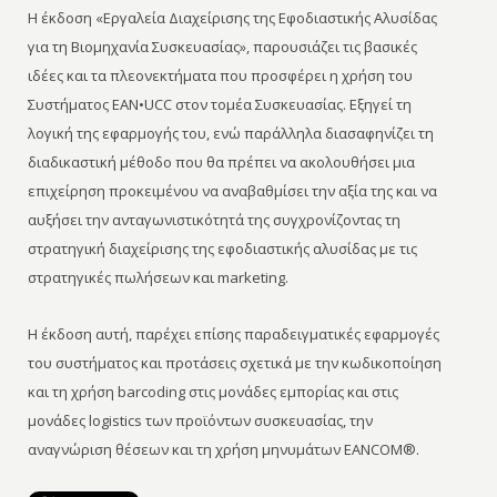
Η έκδοση «Εργαλεία Διαχείρισης της Εφοδιαστικής Αλυσίδας
για τη Βιομηχανία Συσκευασίας», παρουσιάζει τις βασικές
ιδέες και τα πλεονεκτήματα που προσφέρει η χρήση του
Συστήματος EAN•UCC στον τομέα Συσκευασίας. Εξηγεί τη
λογική της εφαρμογής του, ενώ παράλληλα διασαφηνίζει τη
διαδικαστική μέθοδο που θα πρέπει να ακολουθήσει μια
επιχείρηση προκειμένου να αναβαθμίσει την αξία της και να
αυξήσει την ανταγωνιστικότητά της συγχρονίζοντας τη
στρατηγική διαχείρισης της εφοδιαστικής αλυσίδας με τις
στρατηγικές πωλήσεων και marketing.
Η έκδοση αυτή, παρέχει επίσης παραδειγματικές εφαρμογές
του συστήματος και προτάσεις σχετικά με την κωδικοποίηση
και τη χρήση barcoding στις μονάδες εμπορίας και στις
μονάδες logistics των προϊόντων συσκευασίας, την
αναγνώριση θέσεων και τη χρήση μηνυμάτων EANCOM®.