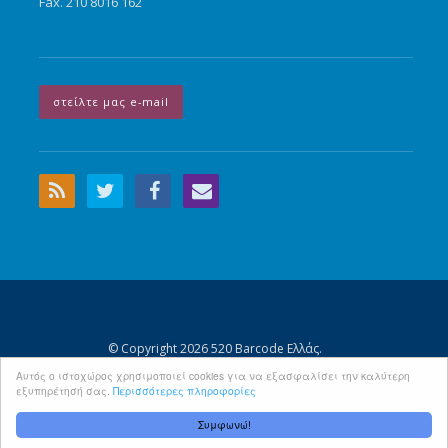
Fax. 210 8016 162
στείλτε μας e-mail
© Copyright 2026 520 Barcode Ελλάς.
Αρχική Σελίδα
Περιεχόμενα
Όροι Χρήσης - Προσωπικά Δεδομένα
Αυτός ο ιστοχώρος χρησιμοποιεί cookies για να εξασφαλίσει την καλύτερη
εξυπηρέτησή σας.
Περισσότερες πληροφορίες
Πολιτική Cookies
Συμφωνώ!