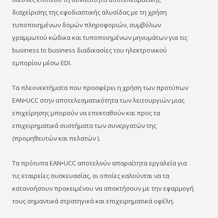
διαχείρισης της εφοδιαστικής αλυσίδας με τη χρήση
τυποποιημένων δομών πληροφοριών, συμβόλων
γραμμωτού κώδικα και τυποποιημένων μηνυμάτων για τις
business to business διαδικασίες του ηλεκτρονικού
εμπορίου μέσω EDI.
Τα πλεονεκτήματα που προσφέρει η χρήση των προτύπων
EAN•UCC στην αποτελεσματικότητα των λειτουργιών μιας
επιχείρησης μπορούν να επεκταθούν και προς τα
επιχειρηματικά συστήματα των συνεργατών της
(προμηθευτών και πελατών ).
Τα πρότυπα EAN•UCC αποτελούν απαραίτητα εργαλεία για
τις εταιρείες συσκευασίας, οι οποίες καλούνται να τα
κατανοήσουν προκειμένου να αποκτήσουν με την εφαρμογή
τους σημαντικά στρατηγικά και επιχειρηματικά οφέλη.