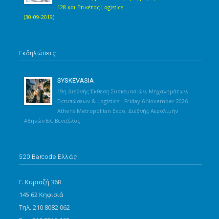
128 και Ετικέτας Logistics...
(30-09-2019)
Εκδηλώσεις
SYSKEVASIA
19η Διεθνής Έκθεση Συσκευασιών, Μηχανημάτων,
Εκτυπώσεων & Logistics - Friday 6 November 2026
Athens Metropolitan Expo, Διεθνής Αερολιμήν
Αθηνών Ελ. Βενιζέλος
520 Barcode Ελλάς
Γ. Κυριαζή 36Β
145 62 Κηφισιά
Τηλ. 210 8082 062