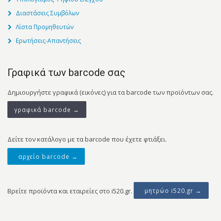
Διαστάσεις Συμβόλων
Λίστα Προμηθευτών
Ερωτήσεις-Απαντήσεις
Γραφικά των barcode σας
Δημιουργήστε γραφικά (εικόνες) για τα barcode των προϊόντων σας.
γραφικά barcode →
Δείτε τον κατάλογο με τα barcode που έχετε φτιάξει.
αρχείο barcode →
Βρείτε προϊόντα και εταιρείες στο i520.gr.
μητρώο i520.gr →