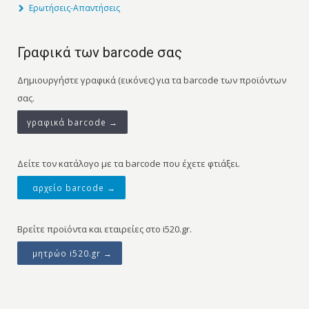
Ερωτήσεις-Απαντήσεις
Γραφικά των barcode σας
Δημιουργήστε γραφικά (εικόνες) για τα barcode των προϊόντων
σας.
γραφικά barcode →
Δείτε τον κατάλογο με τα barcode που έχετε φτιάξει.
αρχείο barcode →
Βρείτε προϊόντα και εταιρείες στο i520.gr.
μητρώο i520.gr →