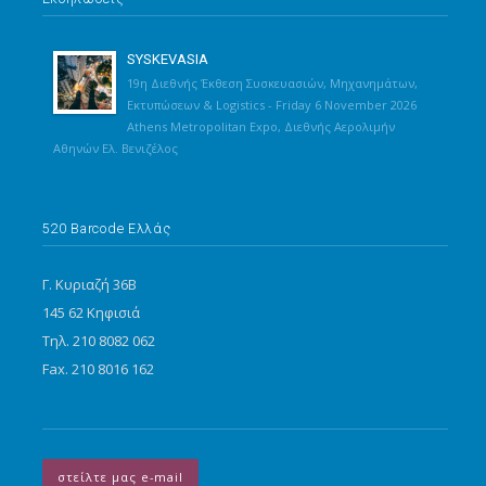
SYSKEVASIA
19η Διεθνής Έκθεση Συσκευασιών, Μηχανημάτων,
Εκτυπώσεων & Logistics - Friday 6 November 2026
Athens Metropolitan Expo, Διεθνής Αερολιμήν
Αθηνών Ελ. Βενιζέλος
520 Barcode Ελλάς
Γ. Κυριαζή 36Β
145 62 Κηφισιά
Τηλ. 210 8082 062
Fax. 210 8016 162
στείλτε μας e-mail