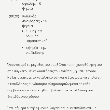
οφειλής - 6
ψηφία
(8020)
Κωδικός
Αναφοράς - 16
ψηφία
10 ψηφία =
Αριθμός
Παραστατικού
6 ψηφία = Ημ/
νία Έκδοσης
Όσον αφορά το μέγεθος του συμβόλου και τη χωροθέτησή του
στις συγκεκριμένες διαστάσεις του εντύπου, η 520 Barcode
Hellas ανέπτυξε το κατάλληλο software έτσι ώστε να επιλεγεί
ο κατάλληλος συνδυασμός πληροφοριών μέσα σε κάθε
σύμβολο και να επιτευχθεί η βέλτιστη εκμετάλλευση του
διατιθέμενου χώρου.
Έτσι σήμερα οι τηλεφωνικοί λογαριασμοί εκτυπώνονται με