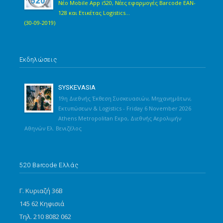
Νέο Mobile App i520, Νέες εφαρμογές Barcode EAN-
128 και Ετικέτας Logistics...
(30-09-2019)
Εκδηλώσεις
SYSKEVASIA
19η Διεθνής Έκθεση Συσκευασιών, Μηχανημάτων,
Εκτυπώσεων & Logistics - Friday 6 November 2026
Athens Metropolitan Expo, Διεθνής Αερολιμήν
Αθηνών Ελ. Βενιζέλος
520 Barcode Ελλάς
Γ. Κυριαζή 36Β
145 62 Κηφισιά
Τηλ. 210 8082 062