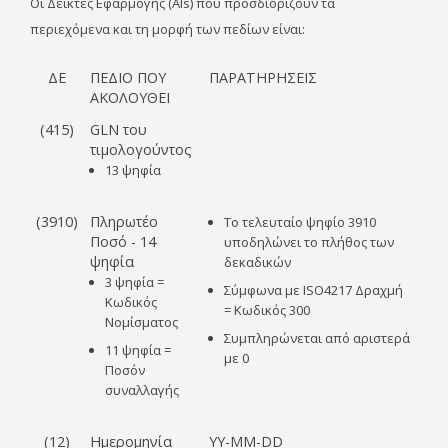
Οι Δείκτες Εφαρμογής (AIs) που προσδιορίζουν τα
περιεχόμενα και τη μορφή των πεδίων είναι:
ΔΕ
ΠΕΔΙΟ ΠΟΥ
ΠΑΡΑΤΗΡΗΣΕΙΣ
ΑΚΟΛΟΥΘΕΙ
(415)
GLN του
τιμολογούντος
13 ψηφία
(3910)
Πληρωτέο
Το τελευταίο ψηφίο 3910
Ποσό - 14
υποδηλώνει το πλήθος των
ψηφία
δεκαδικών
3 ψηφία =
Σύμφωνα με ISO4217 Δραχμή
Κωδικός
= Κωδικός 300
Νομίσματος
Συμπληρώνεται από αριστερά
11 ψηφία =
με 0
Ποσόν
συναλλαγής
(12)
Ημερομηνία
YY-MM-DD