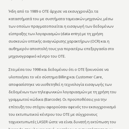
Ήδη από το 1989 ο ΟΤΕ άρχισε να εκσυγχρονίζει τα
καταστήματά του με συστήματα ταμειακών μηχανών, μέσω
των οποίων πραγματοποιείται η εισαγωγή των δεδομένων
είσπραξης των λογαριασμών (data entry) με τη χρήση
συσκευών οπτικής αναγνώρισης χαρακτήρων (OCR) και η
αυθημερόν αποστολή τους για περαιτέρω επεξεργασία στο
μηχανογραφικό κέντρο του ΟΤΕ.
Στα μέσα του 1998 και δεδομένου ότι ο ΟΤΕ ξεκινούσε να
υλοποιήσει το νέο σύστημα Billing και Customer Care,
αποφασίστηκε να υιοθετηθεί η τεχνολογία εισαγωγής των
δεδομένων των τηλεφωνικών λογαριασμών με τη χρήση του
γραμμωτού κώδικα (Barcode). Οι προϋποθέσεις για την
επίτευξη του στόχου αφορούσαν αφενός τον εκσυγχρονισμό
του εκτυπωτικού κέντρου του ΟΤΕ με σύγχρονους
ταχυεκτυπωτές LASER ώστε να είναι δυνατή η εκτύπωση του