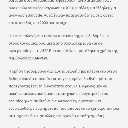
barcode στον λογαριασμό, αφετέρου η αντικατάσταση των
συσκευών οπτικής ανάγνωσης (OCR) με άλλες κατάλληλες για
ανάγνωση Barcode. Αυτά έγιναν πραγματικότητα στις αρχές
και στο τέλος του 2000 αντίστοιχα.
Για την επιλογή του τρόπου απεικόνισης των δεδομένων
στους λογαριασμούς, μετά από σχετική έρευνα και σε
συνεργασία με την 520 Barcode Hellas προτάθηκε η χρήση της
συμβολογίας
EAN-128
.
Η χρήση της συμβολογίας αυτής θεωρήθηκε πλεονεκτικότερη
δεδομένου ότι υπακούει σε συγκεκριμένα διεθνή πρότυπα
παρέχοντας έτσι τη δυνατότητα στον OTE αφενός μεν να
ασκήσει μελλοντικά όμοια στρατηγική σε θυγατρικές του
εταιρίες ή/και σε διεθνείς συνεργασίες, αφετέρου να
εξοικειωθεί με ένα πρότυπο που μπορεί να το χρησιμοποιήσει
στα logistics ή και σε άλλες εφαρμογές( αποθήκης κλπ.)