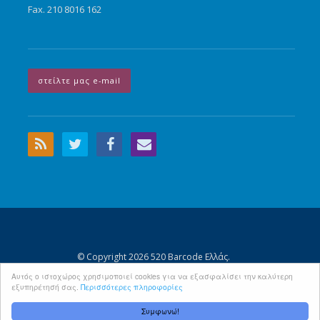
Fax. 210 8016 162
στείλτε μας e-mail
© Copyright 2026 520 Barcode Ελλάς.
Αρχική Σελίδα
Περιεχόμενα
Όροι Χρήσης - Προσωπικά Δεδομένα
Αυτός ο ιστοχώρος χρησιμοποιεί cookies για να εξασφαλίσει την καλύτερη
εξυπηρέτησή σας.
Περισσότερες πληροφορίες
Πολιτική Cookies
Συμφωνώ!