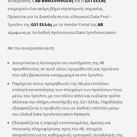
συνεργασία, η
ΑΒ Βασιλόπουλος
και η
GS1 Ελλάς
επιχειρούν ένα ακόμη βήμα στρατηγικής σημασίας.
Πρόκειται για τη διασύνδεση του ελληνικού Data Pool –
Synchro της
GS1 Ελλάς
με το Vendor Portal της
ΑΒ
,
σύμφωνα με τα διεθνή πρότυπα για Data Synchronization.
Με την συνεργασία αυτή:
Διευρύνεται η λειτουργία του συστήματος της ΑΒ
προσθέτοντας σε αυτό νέους προμηθευτές και προϊόντα
που ήδη βρίσκονται καταχωρημένα στο Synchro.
Παρέχεται στους προμηθευτές της ΑΒ μία επιπλέον
επιλογή κοινοποίησης των στοιχείων των προϊόντων τους
μέσω του Synchro, με τον πλέον απλό και ευέλικτο τρόπο
αλλά και την πλήρη υποστήριξη της GS1 Ελλάς. Παράλληλα
εξασφαλίζεται η προβολή τους σε διεθνές επίπεδο μέσω
του Global Data Synchronization Network.
Εξασφαλίζεται η παροχή τυποποιημένης, άμεσης και
ποιοτικής πληροφόρησης προς την ΑΒ, στοιχεία
απαραίτητα για τις καθημερινές εμπορικές συναλλαγές της.