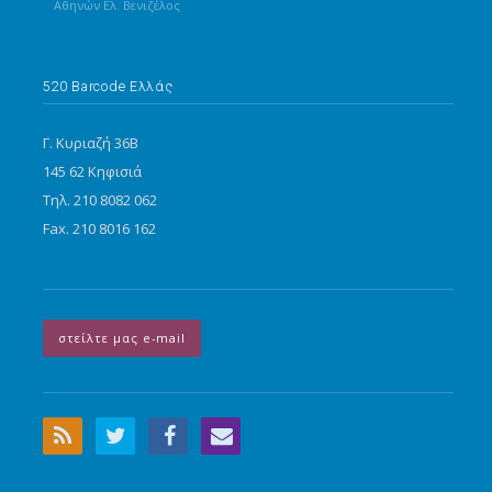
Αθηνών Ελ. Βενιζέλος
520 Barcode Ελλάς
Γ. Κυριαζή 36Β
145 62 Κηφισιά
Τηλ. 210 8082 062
Fax. 210 8016 162
στείλτε μας e-mail