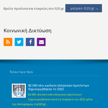
Βρείτε προϊόντα και εταιρείες στο i520.gr.
μητρώο i520.gr →
Κοινωνική Δικτύωση
Τελευταία Νέα
82.000 νέοι κωδικοί ελληνικών προϊόντων
δημιουργήθηκαν το 2022
82.000 νέα barcode ελληνικών προϊόντων
δημιουργήθηκαν κατά τη διάρκεια του 2022 μέσω
της πλατφόρμας my520.gr...