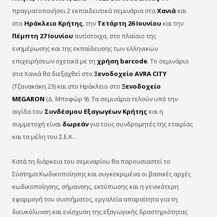
πραγματοποιήσει 2 εκπαιδευτικά σεμινάρια στα
Χανιά
και
στο
Ηράκλειο Κρήτης
, την
Τετάρτη 26 Ιουνίου
και την
Πέμπτη 27 Ιουνίου
αντίστοιχα, στο πλαίσιο της
ενημέρωσης και της εκπαίδευσης των ελληνικών
επιχειρήσεων σχετικά με τη
χρήση barcode
. Το σεμινάριο
στα Χανιά θα διεξαχθεί στο
Ξενοδοχείο AVRA CITY
(Τζανακάκη 23) και στο Ηράκλειο στο
Ξενοδοχείο
MEGARON
(Δ. Μποφώρ 9). Τα σεμινάρια τελούν υπό την
αιγίδα του
Συνδέσμου Εξαγωγέων Κρήτης
και η
συμμετοχή είναι
δωρεάν
για τους συνδρομητές της εταιρίας
και τα μέλη του Σ.Ε.Κ..
Κατά τη διάρκεια του σεμιναρίου θα παρουσιαστεί το
Σύστημα Κωδικοποίησης και συγκεκριμένα οι βασικές αρχές
κωδικοποίησης, σήμανσης, εκτύπωσης και η γενικότερη
εφαρμογή του συστήματος, εργαλεία απαραίτητα για τη
διευκόλυνση και ενίσχυση της εξαγωγικής δραστηριότητας