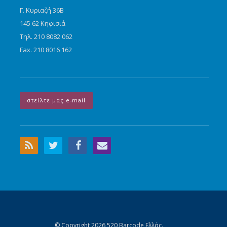
Γ. Κυριαζή 36Β
145 62 Κηφισιά
Τηλ. 210 8082 062
Fax. 210 8016 162
στείλτε μας e-mail
© Copyright 2026 520 Barcode Ελλάς.