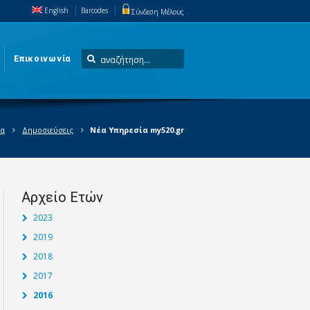
English
Barcodes
Σύνδεση Μέλους
Επικοινωνία
έα
Δημοσιεύσεις
Νέα Υπηρεσία my520.gr
Αρχείο Ετών
2023
2019
2018
2017
2016