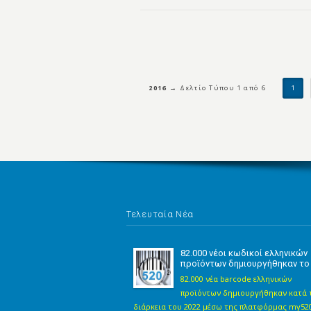
2016 →
Δελτίo Τύπου 1 από 6
1
Τελευταία Νέα
82.000 νέοι κωδικοί ελληνικών
προϊόντων δημιουργήθηκαν το
82.000 νέα barcode ελληνικών
προϊόντων δημιουργήθηκαν κατά 
διάρκεια του 2022 μέσω της πλατφόρμας my520.