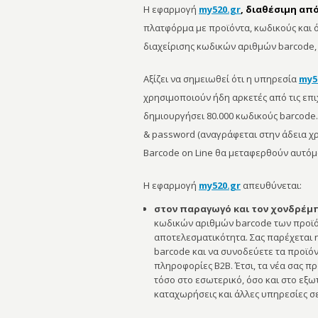
Η εφαρμογή
my520.gr
, διαθέσιμη απ
πλατφόρμα με προϊόντα, κωδικούς και ό
διαχείρισης κωδικών αριθμών barcode,
Αξίζει να σημειωθεί ότι η υπηρεσία
my5
χρησιμοποιούν ήδη αρκετές από τις επι
δημιουργήσει 80.000 κωδικούς barcode
& password (αναγράφεται στην άδεια χρ
Barcode on Line θα μεταφερθούν αυτόμ
Η εφαρμογή
my520.gr
απευθύνεται:
στον παραγωγό και τον χονδρέμ
κωδικών αριθμών barcode των προϊόν
αποτελεσματικότητα. Σας παρέχεται η
barcode και να συνοδεύετε τα προϊό
πληροφορίες B2B. Έτσι, τα νέα σας π
τόσο στο εσωτερικό, όσο και στο εξωτ
καταχωρήσεις και άλλες υπηρεσίες σε