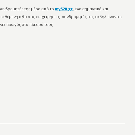
 συνδρομητές της μέσα από το
my520.gr
,
ένα σημαντικό και
τιθέμενη αξία στις επιχειρήσεις- συνδρομητές της, εκδηλώνοντας
νει αρωγός στο πλευρό τους.