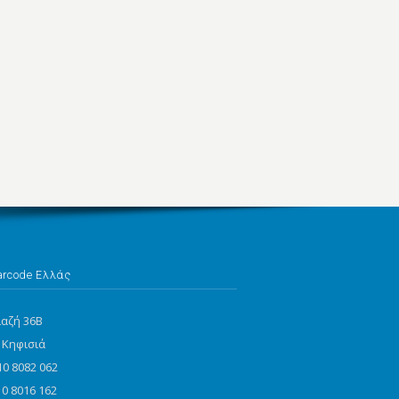
arcode Ελλάς
ιαζή 36Β
 Κηφισιά
10 8082 062
10 8016 162