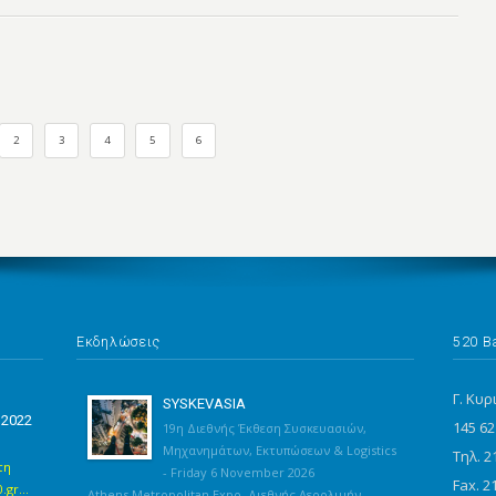
2
3
4
5
6
Εκδηλώσεις
520 B
Γ. Κυρ
SYSKEVASIA
 2022
145 62
19η Διεθνής Έκθεση Συσκευασιών,
Μηχανημάτων, Εκτυπώσεων & Logistics
Τηλ. 2
τη
- Friday 6 November 2026
Fax. 2
gr...
Athens Metropolitan Expo, Διεθνής Αερολιμήν