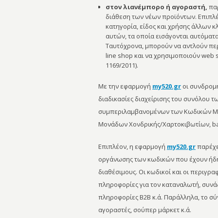
στον λιανέμπορο ή αγοραστή,
παρ
διάθεση των νέων προϊόντων. Επιπλ
κατηγορία, είδος και χρήσης άλλων κ
αυτών, τα οποία εισάγονται αυτόματ
Ταυτόχρονα, μπορούν να αντλούν περα
line shop και να χρησιμοποιούν web 
1169/2011).
Με την εφαρμογή
my520.gr
οι συνδρομη
διαδικασίες διαχείρισης του συνόλου τ
συμπεριλαμβανομένων των Κωδικών Μον
Μονάδων Χονδρικής/Χαρτοκιβωτίων, ba
Επιπλέον, η εφαρμογή
my520.gr
παρέχει
οργάνωσης των κωδικών που έχουν ήδη 
διαθέσιμους. Οι κωδικοί και οι περιγρ
πληροφορίες για τον καταναλωτή, συνάδ
πληροφορίες B2B κ.ά. Παράλληλα, το σ
αγοραστές, σούπερ μάρκετ κ.ά.