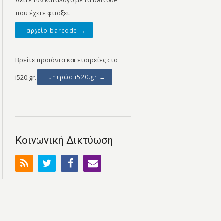
Δείτε τον κατάλογο με τα barcode
που έχετε φτιάξει.
αρχείο barcode →
Βρείτε προϊόντα και εταιρείες στο
i520.gr.
μητρώο i520.gr →
Κοινωνική Δικτύωση