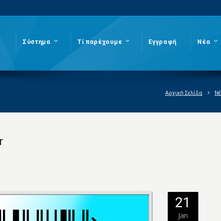
Σύστημα
Τί παρέχουμε
Εγγραφή
Νέα
Αρχική Σελίδα
Ν
r
21
Jan