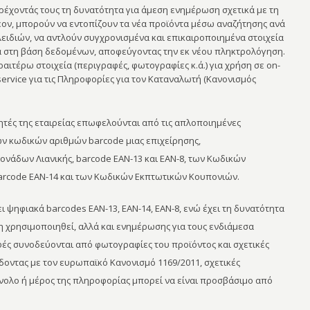
έχοντάς τους τη δυνατότητα για άμεση ενημέρωση σχετικά με τη
έον, μπορούν να εντοπίζουν τα νέα προϊόντα μέσω αναζήτησης ανά
λειδιών, να αντλούν συγχρονισμένα και επικαιροποιημένα στοιχεία
α στη βάση δεδομένων, αποφεύγοντας την εκ νέου πληκτρολόγηση.
ιτέρω στοιχεία (περιγραφές, φωτογραφίες κ.ά.) για χρήση σε on-
service για τις Πληροφορίες για τον Καταναλωτή (Κανονισμός
τές της εταιρείας επωφελούνται από τις απλοποιημένες
ων κωδικών αριθμών barcode μιας επιχείρησης,
άδων Λιανικής, barcode ΕΑΝ-13 και ΕΑΝ-8, των Κωδικών
rcode ΕΑΝ-14 και των Κωδικών Εκπτωτικών Κουπονιών.
 ψηφιακά barcodes ΕΑΝ-13, ΕΑΝ-14, ΕΑΝ-8, ενώ έχει τη δυνατότητα
χρησιμοποιηθεί, αλλά και ενημέρωσης για τους ενδιάμεσα
αφές συνοδεύονται από φωτογραφίες του προϊόντος και σχετικές
οντας με τον ευρωπαϊκό Κανονισμό 1169/2011, σχετικές
ύνολο ή μέρος της πληροφορίας μπορεί να είναι προσβάσιμο από