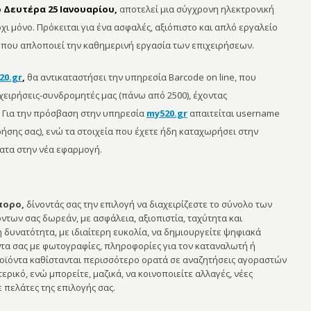
ό Δευτέρα 25 Ιανουαρίου,
αποτελεί μια σύγχρονη ηλεκτρονική
χι μόνο. Πρόκειται για ένα ασφαλές, αξιόπιστο και απλό εργαλείο
 που απλοποιεί την καθημερινή εργασία των επιχειρήσεων.
20.gr
,
θα αντικαταστήσει την υπηρεσία Barcode on line, που
χειρήσεις-συνδρομητές μας (πάνω από 2500), έχοντας
. Για την πρόσβαση στην υπηρεσία
my520.gr
απαιτείται username
ήσης σας), ενώ τα στοιχεία που έχετε ήδη καταχωρήσει στην
ατα στην νέα εφαρμογή.
πορο,
δίνοντάς σας την επιλογή να διαχειρίζεστε το σύνολο των
των σας δωρεάν, με ασφάλεια, αξιοπιστία, ταχύτητα και
 δυνατότητα, με ιδιαίτερη ευκολία, να δημιουργείτε ψηφιακά
ντα σας με φωτογραφίες, πληροφορίες για τον καταναλωτή ή
ροϊόντα καθίστανται περισσότερο ορατά σε αναζητήσεις αγοραστών
ερικό, ενώ μπορείτε, μαζικά, να κοινοποιείτε αλλαγές, νέες
 πελάτες της επιλογής σας.