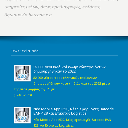
υπηρεσίες μελών, όπως προδιαγραφές, εκδόσεις,
δημιουργία barcode κ.α.
Τελευταία Νέα
82.000 νέοι κωδικοί ελληνικών προϊόντων
δημιουργήθηκαν το 2022
82.000 νέα barcode ελληνικών προϊόντων
δημιουργήθηκαν κατά τη διάρκεια του 2022 μέσω
της πλατφόρμας my520.gr...
(17-01-2023)
Νέο Mobile App i520, Νέες εφαρμογές Barcode
EAN-128 και Ετικέτας Logistics
Νέο Mobile App i520, Νέες εφαρμογές Barcode EAN-
128 και Ετικέτας Logistics...