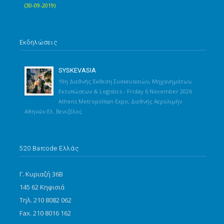
(30-09-2019)
Εκδηλώσεις
SYSKEVASIA
19η Διεθνής Έκθεση Συσκευασιών, Μηχανημάτων,
Εκτυπώσεων & Logistics - Friday 6 November 2026
Athens Metropolitan Expo, Διεθνής Αερολιμήν
Αθηνών Ελ. Βενιζέλος
520 Barcode Ελλάς
Γ. Κυριαζή 36Β
145 62 Κηφισιά
Τηλ. 210 8082 062
Fax. 210 8016 162