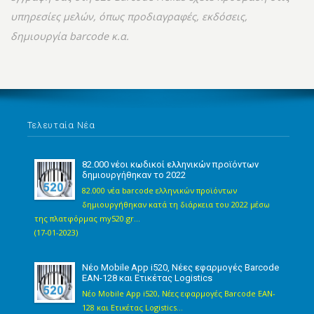
υπηρεσίες μελών, όπως προδιαγραφές, εκδόσεις,
δημιουργία barcode κ.α.
Τελευταία Νέα
82.000 νέοι κωδικοί ελληνικών προϊόντων
δημιουργήθηκαν το 2022
82.000 νέα barcode ελληνικών προϊόντων
δημιουργήθηκαν κατά τη διάρκεια του 2022 μέσω
της πλατφόρμας my520.gr...
(17-01-2023)
Νέο Mobile App i520, Νέες εφαρμογές Barcode
EAN-128 και Ετικέτας Logistics
Νέο Mobile App i520, Νέες εφαρμογές Barcode EAN-
128 και Ετικέτας Logistics...