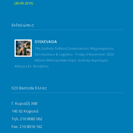
(30-09-2019)
Εκδηλώσεις
SYSKEVASIA
19η Διεθνής Έκθεση Συσκευασιών, Μηχανημάτων,
Εκτυπώσεων & Logistics - Friday 6 November 2026
Athens Metropolitan Expo, Διεθνής Αερολιμήν
Αθηνών Ελ. Βενιζέλος
520 Barcode Ελλάς
Γ. Κυριαζή 36Β
145 62 Κηφισιά
Τηλ. 210 8082 062
Fax. 210 8016 162