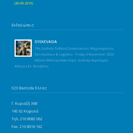
(30-09-2019)
Εκδηλώσεις
SYSKEVASIA
19η Διεθνής Έκθεση Συσκευασιών, Μηχανημάτων,
Εκτυπώσεων & Logistics - Friday 6 November 2026
Athens Metropolitan Expo, Διεθνής Αερολιμήν
Αθηνών Ελ. Βενιζέλος
520 Barcode Ελλάς
Γ. Κυριαζή 36Β
145 62 Κηφισιά
Τηλ. 210 8082 062
Fax. 210 8016 162