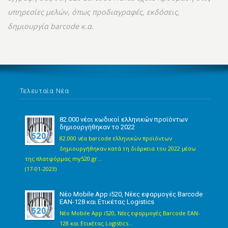
υπηρεσίες μελών, όπως προδιαγραφές, εκδόσεις,
δημιουργία barcode κ.α.
Τελευταία Νέα
82.000 νέοι κωδικοί ελληνικών προϊόντων
δημιουργήθηκαν το 2022
82.000 νέα barcode ελληνικών προϊόντων
δημιουργήθηκαν κατά τη διάρκεια του 2022 μέσω
της πλατφόρμας my520.gr...
(17-01-2023)
Νέο Mobile App i520, Νέες εφαρμογές Barcode
EAN-128 και Ετικέτας Logistics
Νέο Mobile App i520, Νέες εφαρμογές Barcode EAN-
128 και Ετικέτας Logistics...