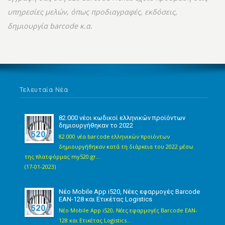
υπηρεσίες μελών, όπως προδιαγραφές, εκδόσεις,
δημιουργία barcode κ.α.
Τελευταία Νέα
82.000 νέοι κωδικοί ελληνικών προϊόντων
δημιουργήθηκαν το 2022
82.000 νέα barcode ελληνικών προϊόντων
δημιουργήθηκαν κατά τη διάρκεια του 2022 μέσω
της πλατφόρμας my520.gr...
(17-01-2023)
Νέο Mobile App i520, Νέες εφαρμογές Barcode
EAN-128 και Ετικέτας Logistics
Νέο Mobile App i520, Νέες εφαρμογές Barcode EAN-
128 και Ετικέτας Logistics...