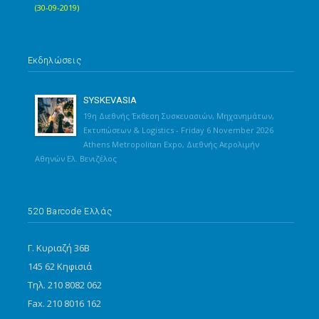
(30-09-2019)
Εκδηλώσεις
SYSKEVASIA
19η Διεθνής Έκθεση Συσκευασιών, Μηχανημάτων,
Εκτυπώσεων & Logistics - Friday 6 November 2026
Athens Metropolitan Expo, Διεθνής Αερολιμήν
Αθηνών Ελ. Βενιζέλος
520 Barcode Ελλάς
Γ. Κυριαζή 36Β
145 62 Κηφισιά
Τηλ. 210 8082 062
Fax. 210 8016 162