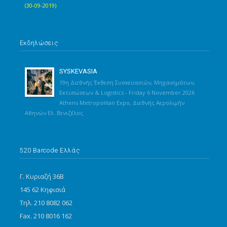
(30-09-2019)
Εκδηλώσεις
SYSKEVASIA
19η Διεθνής Έκθεση Συσκευασιών, Μηχανημάτων,
Εκτυπώσεων & Logistics - Friday 6 November 2026
Athens Metropolitan Expo, Διεθνής Αερολιμήν
Αθηνών Ελ. Βενιζέλος
520 Barcode Ελλάς
Γ. Κυριαζή 36Β
145 62 Κηφισιά
Τηλ. 210 8082 062
Fax. 210 8016 162