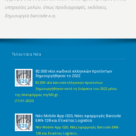
υπηρεσίες μελών, όπως προδιαγραφές, εκδόσεις,
δημιουργία barcode κ.α.
Τελευταία Νέα
82.000 νέοι κωδικοί ελληνικών προϊόντων
δημιουργήθηκαν το 2022
82.000 νέα barcode ελληνικών προϊόντων
δημιουργήθηκαν κατά τη διάρκεια του 2022 μέσω
της πλατφόρμας my520.gr...
(17-01-2023)
Νέο Mobile App i520, Νέες εφαρμογές Barcode
EAN-128 και Ετικέτας Logistics
Νέο Mobile App i520, Νέες εφαρμογές Barcode EAN-
128 και Ετικέτας Logistics...