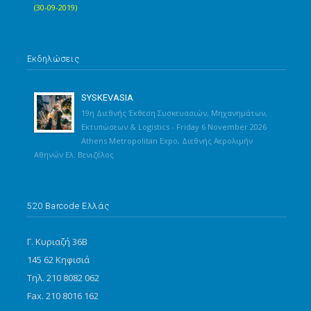
(30-09-2019)
Εκδηλώσεις
SYSKEVASIA
19η Διεθνής Έκθεση Συσκευασιών, Μηχανημάτων,
Εκτυπώσεων & Logistics - Friday 6 November 2026
Athens Metropolitan Expo, Διεθνής Αερολιμήν
Αθηνών Ελ. Βενιζέλος
520 Barcode Ελλάς
Γ. Κυριαζή 36Β
145 62 Κηφισιά
Τηλ. 210 8082 062
Fax. 210 8016 162