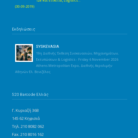
128 και Ετικέτας Logistics...
(30-09-2019)
Εκδηλώσεις
SYSKEVASIA
19η Διεθνής Έκθεση Συσκευασιών, Μηχανημάτων,
Εκτυπώσεων & Logistics - Friday 6 November 2026
Athens Metropolitan Expo, Διεθνής Αερολιμήν
Αθηνών Ελ. Βενιζέλος
520 Barcode Ελλάς
Γ. Κυριαζή 36Β
145 62 Κηφισιά
Τηλ. 210 8082 062
Fax. 210 8016 162