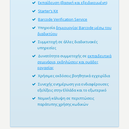
Εκπαίδευση (βασική και εξειδικευμένη)
Starter’s Kit
Barcode Verification Service
Υπηρεσία
δημιουργίας Barcode μέσω του
διαδικτύου
Συμμετοχή σε άλλες διαδικτυακές
υπηρεσίες
Δυνατότητα συμμετοχής σε
εκπαιδευτικά
σεμινάρια, εκδηλώσεις και ομάδες
εργασίας
Χρήσιμες εκδόσεις βοηθητικά εγχειρίδια
Συνεχής ενημέρωση για ενδιαφέρουσες
εξελίξεις στην Ελλάδα και το εξωτερικό
Νομική κάλυψη σε περιπτώσεις
παράτυπης χρήσης κωδικών