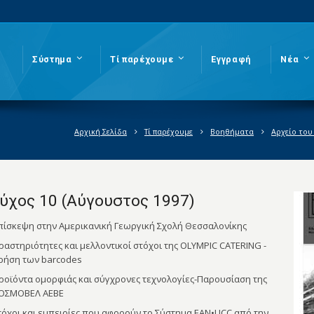
Σύστημα
Τί παρέχουμε
Εγγραφή
Νέα
Αρχική Σελίδα
Τί παρέχουμε
Βοηθήματα
Αρχείο του
ύχος 10 (Αύγουστος 1997)
πίσκεψη στην Αμερικανική Γεωργική Σχολή Θεσσαλονίκης
ραστηριότητες και μελλοντικοί στόχοι της OLYMPIC CATERING -
ρήση των barcodes
ροϊόντα ομορφιάς και σύγχρονες τεχνολογίες-Παρουσίαση της
ΟΣΜΟΒΕΛ ΑΕΒΕ
τόχοι και εμπειρίες που αφορούν το Σύστημα EAN•UCC από την