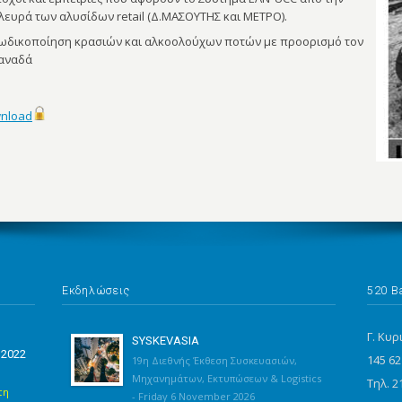
λευρά των αλυσίδων retail (Δ.ΜΑΣΟΥΤΗΣ και ΜΕΤΡΟ).
ωδικοποίηση κρασιών και αλκοολούχων ποτών με προορισμό τον
αναδά
nload
Εκδηλώσεις
520 B
Γ. Κυρ
SYSKEVASIA
 2022
145 62
19η Διεθνής Έκθεση Συσκευασιών,
Μηχανημάτων, Εκτυπώσεων & Logistics
Τηλ. 2
τη
- Friday 6 November 2026