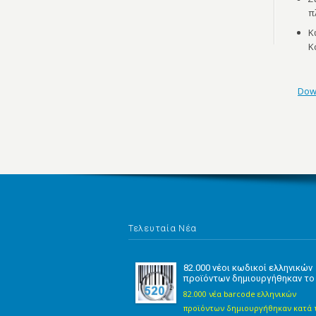
π
Κ
Κ
Dow
Τελευταία Νέα
82.000 νέοι κωδικοί ελληνικών
προϊόντων δημιουργήθηκαν το
82.000 νέα barcode ελληνικών
προϊόντων δημιουργήθηκαν κατά 