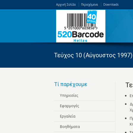
Αρχική Σελίδα
Περιεχόμενα
Downloads
Τεύχος 10 (Αύγουστος 1997)
Τί παρέχουμε
Τε
Υπηρεσίες
Ε
Δ
Εφαρμογές
Χ
Εργαλεία
Π
Κ
Βοηθήματα
Σ