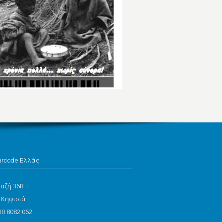
arcode Ελλάς
ιαζή 36Β
 Κηφισιά
10 8082 062