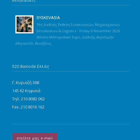
Εκδηλώσεις
SYSKEVASIA
19η Διεθνής Έκθεση Συσκευασιών, Μηχανημάτων,
Εκτυπώσεων & Logistics - Friday 6 November 2026
Athens Metropolitan Expo, Διεθνής Αερολιμήν
Αθηνών Ελ. Βενιζέλος
520 Barcode Ελλάς
Γ. Κυριαζή 36Β
145 62 Κηφισιά
Τηλ. 210 8082 062
Fax. 210 8016 162
στείλτε μας e-mail