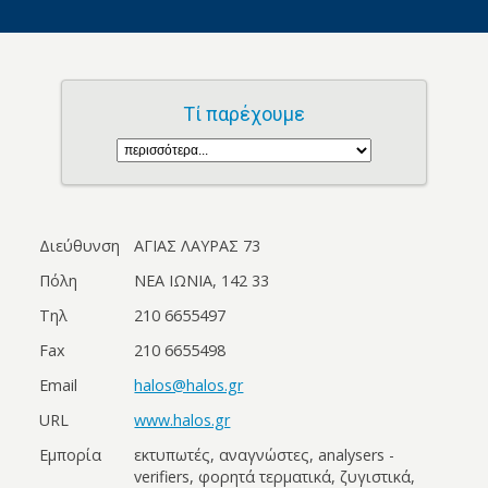
Τί παρέχουμε
Διεύθυνση
ΑΓΙΑΣ ΛΑΥΡΑΣ 73
Πόλη
ΝΕΑ ΙΩΝΙΑ, 142 33
Τηλ
210 6655497
Fax
210 6655498
Email
halos@halos.gr
URL
www.halos.gr
Εμπορία
εκτυπωτές, αναγνώστες, analysers -
verifiers, φορητά τερματικά, ζυγιστικά,