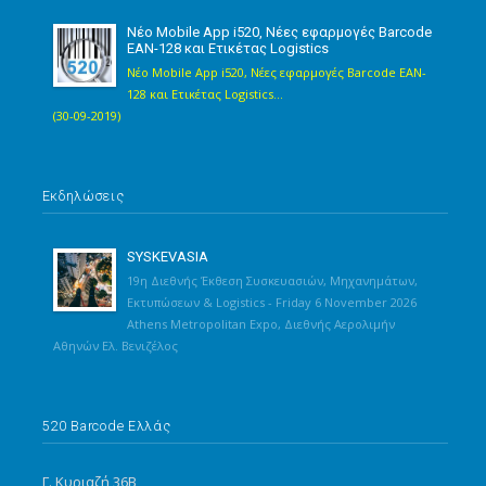
Νέο Mobile App i520, Νέες εφαρμογές Barcode
EAN-128 και Ετικέτας Logistics
Νέο Mobile App i520, Νέες εφαρμογές Barcode EAN-
128 και Ετικέτας Logistics...
(30-09-2019)
Εκδηλώσεις
SYSKEVASIA
19η Διεθνής Έκθεση Συσκευασιών, Μηχανημάτων,
Εκτυπώσεων & Logistics - Friday 6 November 2026
Athens Metropolitan Expo, Διεθνής Αερολιμήν
Αθηνών Ελ. Βενιζέλος
520 Barcode Ελλάς
Γ. Κυριαζή 36Β