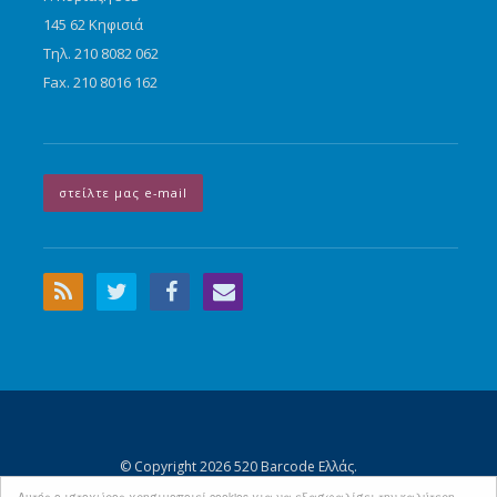
145 62 Κηφισιά
Τηλ. 210 8082 062
Fax. 210 8016 162
στείλτε μας e-mail
© Copyright 2026 520 Barcode Ελλάς.
Αρχική Σελίδα
Περιεχόμενα
Όροι Χρήσης - Προσωπικά Δεδομένα
Αυτός ο ιστοχώρος χρησιμοποιεί cookies για να εξασφαλίσει την καλύτερη