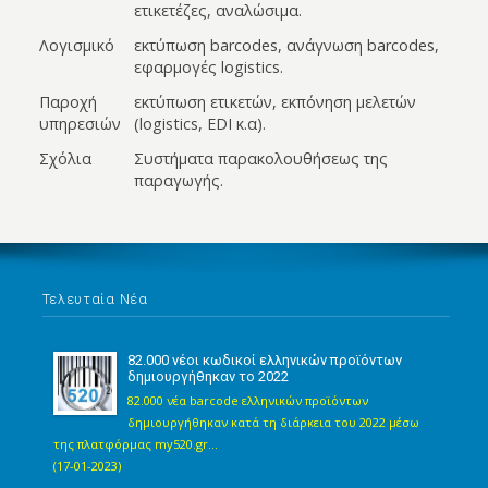
ετικετέζες, αναλώσιμα.
Λογισμικό
εκτύπωση barcodes, ανάγνωση barcodes,
εφαρμογές logistics.
Παροχή
εκτύπωση ετικετών, εκπόνηση μελετών
υπηρεσιών
(logistics, EDI κ.α).
Σχόλια
Συστήματα παρακολουθήσεως της
παραγωγής.
Τελευταία Νέα
82.000 νέοι κωδικοί ελληνικών προϊόντων
δημιουργήθηκαν το 2022
82.000 νέα barcode ελληνικών προϊόντων
δημιουργήθηκαν κατά τη διάρκεια του 2022 μέσω
της πλατφόρμας my520.gr...
(17-01-2023)